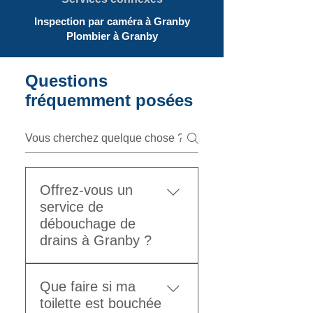
Inspection par caméra à Granby
Plombier à Granby
Questions
fréquemment posées
Offrez-vous un
service de
débouchage de
drains à Granby ?
Oui, nous offrons un service 
Que faire si ma
de 
débouchage de drains 
toilette est bouchée
à Granby
 pour les éviers, 