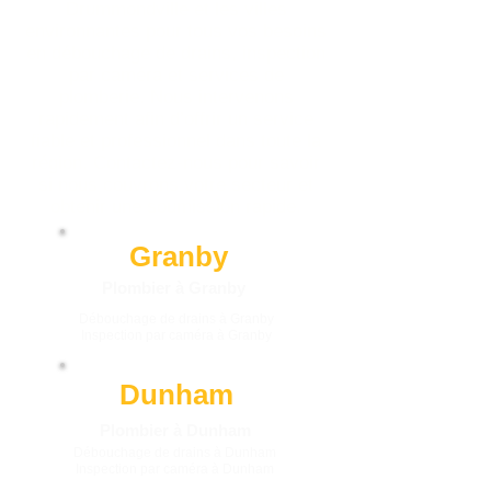
Drummondville
et les villes
environnantes pour tous vos besoins
en
débouchage de drains
,
inspection
par caméra
et
services de
plomberie
. Nous intervenons
rapidement afin d’offrir un service
fiable et professionnel dans toute la
région. Contactez-nous pour savoir
si nous couvrons votre secteur et
obtenir une soumission rapide.
Granby
Plombier à Granby
Débouchage de drains à Granby
Inspection par caméra à Granby
Dunham
Plombier à Dunham
Débouchage de drains à Dunham
Inspection par caméra à Dunham