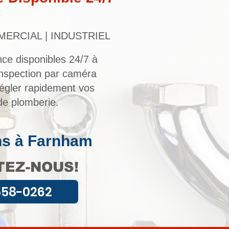
MERCIAL | INDUSTRIEL
ce disponibles 24/7 à
nspection par caméra
égler rapidement vos
e plomberie.
ns à Farnham
EZ-NOUS!
558-0262