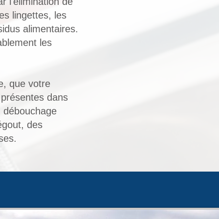
l'élimination de
s lingettes, les
sidus alimentaires.
ablement les
e, que votre
t présentes dans
Un débouchage
égout, des
ses.