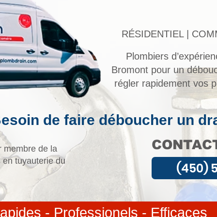
RÉSIDENTIEL | COM
Plombiers d’expérien
Bromont pour un débouc
régler rapidement vos 
esoin de faire déboucher un dr
CONTACT
r membre de la
 en tuyauterie du
(450) 
apides - Professionels - Efficaces