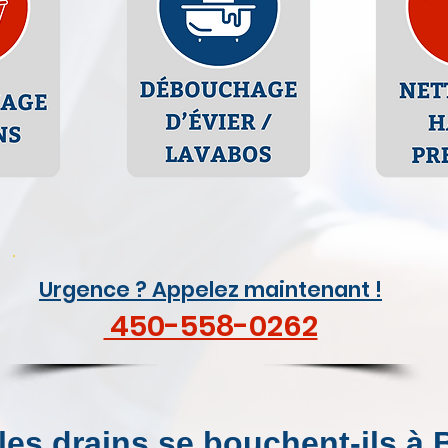
Urgence ? Appelez maintenant !
450-558-0262
les drains se bouchent-ils à