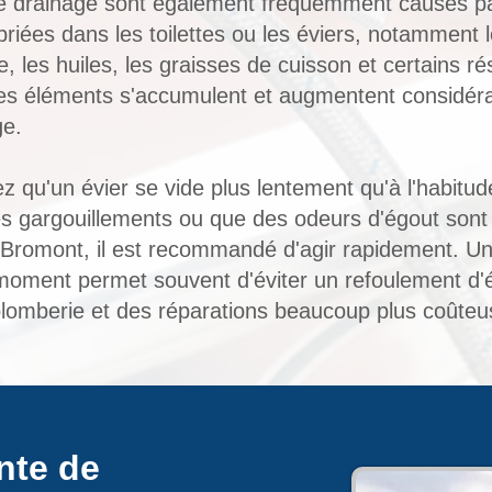
 drainage sont également fréquemment causés par 
riées dans les toilettes ou les éviers, notamment le
e, les huiles, les graisses de cuisson et certains ré
es éléments s'accumulent et augmentent considér
ge.
 qu'un évier se vide plus lentement qu'à l'habitud
 des gargouillements ou que des odeurs d'égout son
à Bromont, il est recommandé d'agir rapidement. 
moment permet souvent d'éviter un refoulement d'
omberie et des réparations beaucoup plus coûteu
nte de