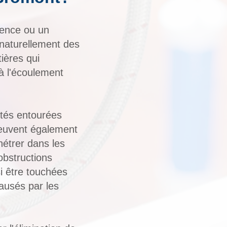
dence ou un
naturellement des
ières qui
à l'écoulement
étés entourées
peuvent également
nétrer dans les
obstructions
i être touchées
ausés par les