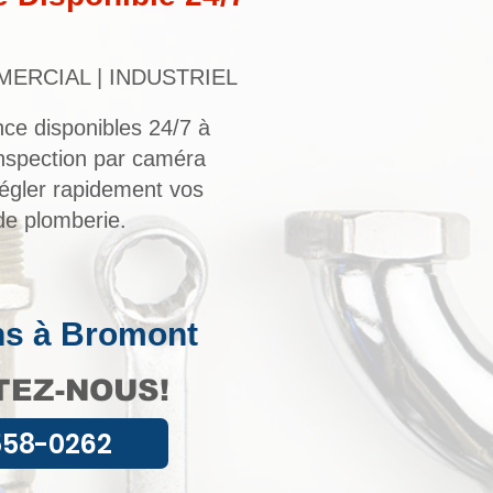
MERCIAL | INDUSTRIEL
ce disponibles 24/7 à
nspection par caméra
égler rapidement vos
e plomberie.
ns à Bromont
EZ-NOUS!
558-0262