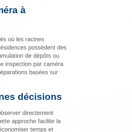
méra à
és où les racines
s résidences possèdent des
cumulation de dépôts ou
ne inspection par caméra
 réparations basées sur
nnes décisions
'observer directement
ette approche facilite la
d'économiser temps et