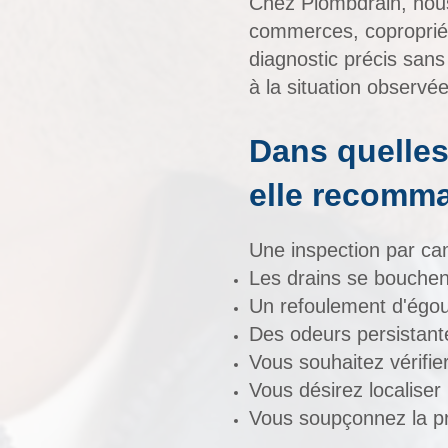
Chez Plombdrain, nous
commerces, copropriét
diagnostic précis sans
à la situation observée
Dans quelles
elle recomm
Une inspection par cam
Les drains se bouchent
Un refoulement d'égou
Des odeurs persistant
Vous souhaitez vérifier
Vous désirez localise
Vous soupçonnez la pr