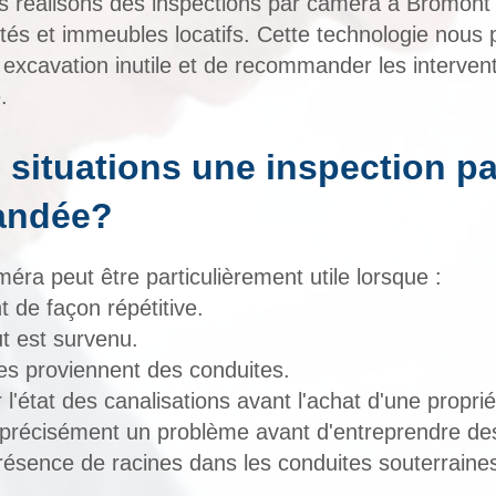
 réalisons des inspections par caméra à Bromont 
és et immeubles locatifs. Cette technologie nous p
 excavation inutile et de recommander les interve
.
 situations une inspection pa
andée?
éra peut être particulièrement utile lorsque :
 de façon répétitive.
t est survenu.
es proviennent des conduites.
 l'état des canalisations avant l'achat d'une proprié
r précisément un problème avant d'entreprendre des
ésence de racines dans les conduites souterraine