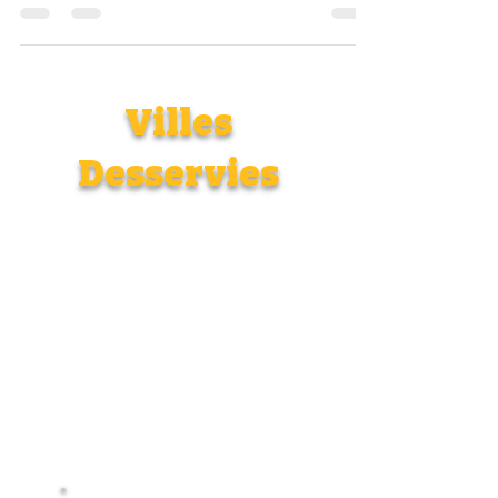
détecter les problèmes cachés qui se...
Villes
Desservies
Notre équipe dessert
Granby
,
Bromont
,
Chambly
,
St-Hyacinthe
,
Drummondville
et les villes
environnantes pour tous vos besoins
en
débouchage de drains
,
inspection
par caméra
et
services de
plomberie
. Nous intervenons
rapidement afin d’offrir un service
fiable et professionnel dans toute la
région. Contactez-nous pour savoir
si nous couvrons votre secteur et