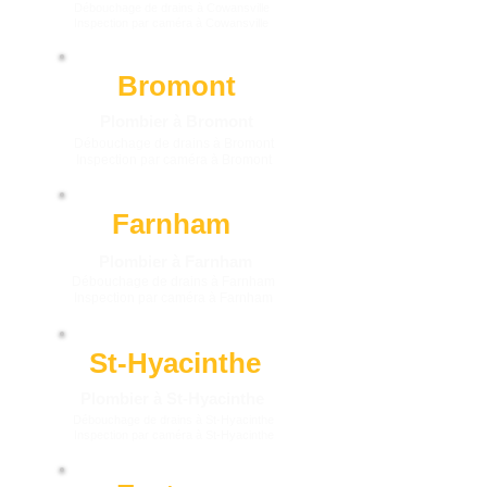
Plombier à Cowansville
Débouchage de drains à Cowansville
Inspection par caméra à Cowansville
Bromont
Plombier à Bromont
Débouchage de drains à Bromont
Inspection par caméra à Bromont
Farnham
Plombier à Farnham
Débouchage de drains à Farnham
Inspection par caméra à Farnham
St-Hyacinthe
Plombier à St-Hyacinthe
Débouchage de drains à St-Hyacinthe
Inspection par caméra à St-Hyacinthe